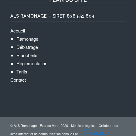
PLAN DU SITE
ALS RAMONAGE – SIRET 838 551 604
Accueil
Ramonage
Débistrage
Etanchéité
Réglementation
Tarifs
Contact
© ALS Ramonage - Espace Vert - 2020 -
Mentions légales
-
Créateurs de
iPerche
sites Internet et de communication dans le Lot
: