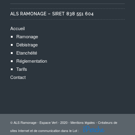
ALS RAMONAGE – SIRET 838 551 604
Accueil
Ramonage
Débistrage
Etanchéité
Réglementation
Tarifs
Contact
© ALS Ramonage - Espace Vert - 2020 -
Mentions légales
-
Créateurs de
iPerche
sites Internet et de communication dans le Lot
: