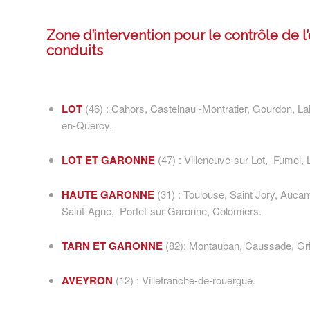
Zone d’intervention pour le contrôle de l
conduits
LOT
(46) : Cahors, Castelnau -Montratier, Gourdon, La
en-Quercy.
LOT ET GARONNE
(47) : Villeneuve-sur-Lot, Fumel, 
HAUTE GARONNE
(31) : Toulouse, Saint Jory, Aucam
Saint-Agne, Portet-sur-Garonne, Colomiers.
TARN ET GARONNE
(82): Montauban, Caussade, Gri
AVEYRON
(12) : Villefranche-de-rouergue.