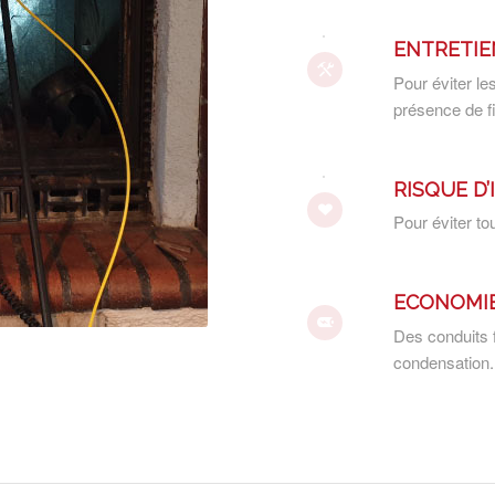
ENTRETIE
Pour éviter l
présence de f
RISQUE D
Pour éviter tou
ECONOMIE
Des conduits f
condensation.