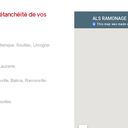
’étanchéité de vos
lbenque, Souillac, Limogne-
Lauzerte.
ville, Balma, Ramonville-
solles.