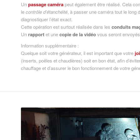
Un
passage caméra
peut également être réalisé. Cela con
le
contrôle d’étanchéité
, à passer une caméra tout le long d
diagnostiquer l’état exact.
Cette opération est surtout réalisée dans les
conduits ma
Un
rapport
et une
copie de la vidéo
vous seront envoyés à
Information supplémentaire :
Quelque soit votre générateur, il est important que votre
jo
(inserts, poêles et chaudières) soit en bon état, afin d’évite
chauffage et d’assurer le bon fonctionnement de votre gén