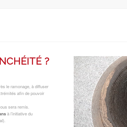
NCHÉITÉ
?
rès le ramonage, à diffuser
xtrémités afin de pouvoir
ous sera remis.
ans
à l’initiative du
l).