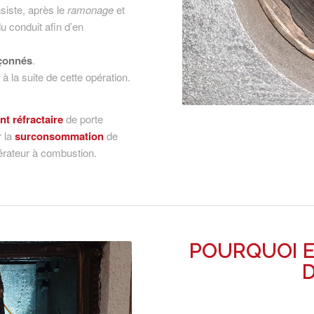
siste, après le
ramonage
et
u conduit afin d’en
çonnés
.
 la suite de cette opération.
int réfractaire
de porte
r la
surconsommation
de
érateur à combustion.
POURQUOI 
D